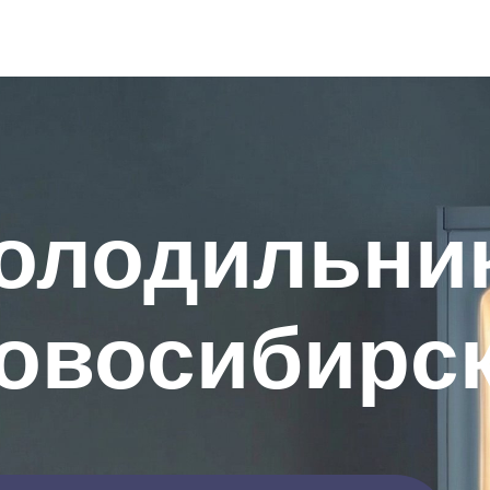
холодильни
овосибирс