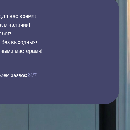
для вас время!
а в наличии!
абот!
и без выходных!
нными мастерами!
ием заявок:
24/7