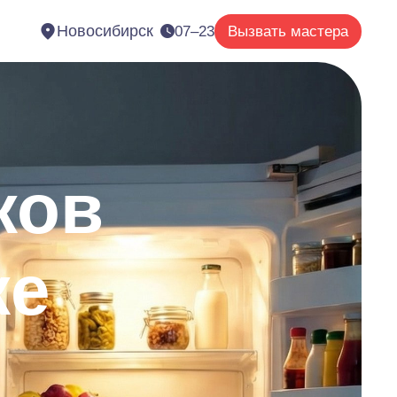
Новосибирск
07–23
Вызвать мастера
ков
ке