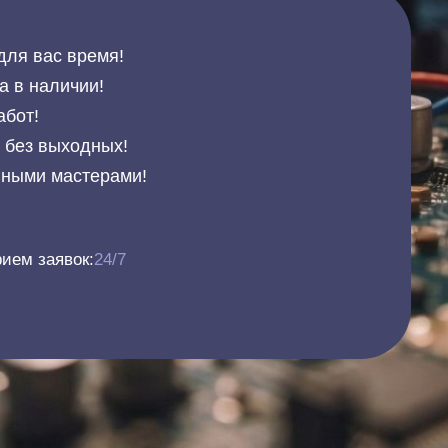
для вас время!
а в наличии!
абот!
и без выходных!
нными мастерами!
ием заявок:
24/7