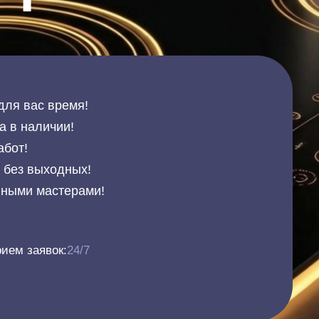
для вас время!
а в наличии!
абот!
и без выходных!
нными мастерами!
ием заявок:
24/7