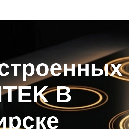
встроенных
NTEK В
ирске