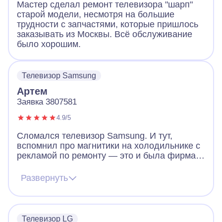
Мастер сделал ремонт телевизора "шарп"
старой модели, несмотря на большие
трудности с запчастями, которые пришлось
заказывать из Москвы. Всё обслуживание
было хорошим.
Телевизор Samsung
Артем
Заявка 3807581
4.9/5
Сломался телевизор Samsung. И тут,
вспомнил про магнитики на холодильнике с
рекламой по ремонту — это и была фирма
Айсберг. Позвонил, отзвонились,
договорились когда мне удобно, что бы
Развернуть
пришёл мастер. И буквально, на следующий
день телевизор уже работал. Мастер
предварительно отзвонился и приехал
вовремя.
Телевизор LG