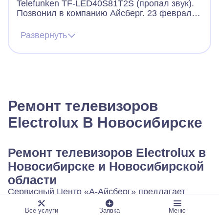
Telefunken TF-LED40S81T2S (пропал звук).
Позвонил в компанию Айсберг. 23 февраля
днём приехал мастер осмотрел телевизор,
нашел неисправность, согласовал
Развернуть
стоимость ремонта и забрал телевизор. 25
февраля вечером привезли
отремонтированный телевизор. Все
работает. Сервисом остался доволен,
только вот цены мне кажется немного
завышены.
Ремонт телевизоров
Electrolux В Новосибирске
Ремонт телевизоров Electrolux в
Новосибирске и Новосибирской
области
Сервисный Центр «А-Айсберг» предлагает
комплекс услуг по ремонту телевизоров
Electrolux с выездом мастера на дом в
Все услуги
Заявка
Меню