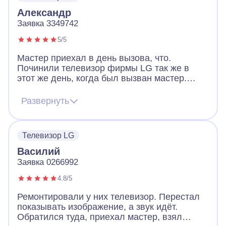
Александр
Заявка 3349742
5/5
Мастер приехал в день вызова, что.
Починили телевизор фирмы LG так же в
этот же день, когда был вызван мастер.
Произведена была платная диагностика.
Никакой дополнительной платы больше не
Развернуть
было. Т. е. ту сумму которую озвучила
оператор, ту и заплатили. Замена ламп
прошла довольно быстро. Если что то
Телевизор LG
сломается ещё раз думаю обратимся.
Василий
Заявка 0266992
4.8/5
Ремонтировали у них телевизор. Перестал
показывать изображение, а звук идёт.
Обратился туда, приехал мастер, взял