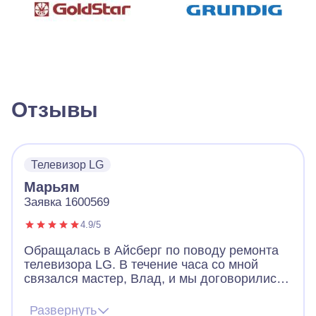
Отзывы
Телевизор LG
Марьям
Заявка 1600569
4.9/5
Обращалась в Айсберг по поводу ремонта
телевизора LG. В течение часа со мной
связался мастер, Влад, и мы договорились
о встрече в этот же день. Выписал
квитанцию на диагностику и услугу доставки
Развернуть