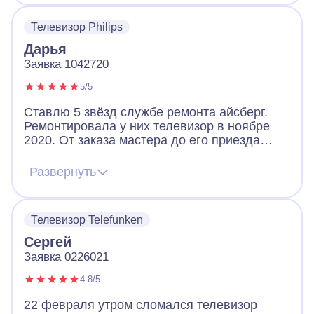
быстро устранена. По сегодняшнее число
телевизор работает исправно. Также мастер
Телевизор Philips
дал рекомендации по очистке пульта
Дарья
Заявка 1042720
5/5
Ставлю 5 звёзд службе ремонта айсберг.
Ремонтировала у них телевизор в ноябре
2020. От заказа мастера до его приезда
прошло всего часа 3. Приехал приятный
человек, видно было, что он мастер своего
Развернуть
дела. Быстро решил проблему с подсветкой.
Дополнительно рассказал о тонкостях
использования современных телевизоров с
Телевизор Telefunken
интернетом.
Сергей
Заявка 0226021
4.8/5
22 февраля утром сломался телевизор