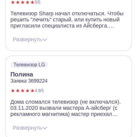
5/5
Телевизор Sharp начал отключаться. Чтобы
решить "лечить" старый, или купить новый
пригласили специалиста из Айсберга.
Мастер пришёл вовремя. Имел при себе
средства защиты - маску, бахилы.
Развернуть
Вежливый. Компетентный. Грамотно провёл
диагностику, объяснил в чем проблема,
особенности ремонта, и как долго сможет
служить потом. Телевизор работает и это
Телевизор LG
радует!)) Спасибо мастеру Сергееву В. В. и
Полина
сервисной службе!
Заявка 3699224
4.9/5
Дома сломался телевизор (не включался).
03.11.2020 вызвали мастера А-айсберг (с
рекламного магнитика) мастер приехал
очень быстро, провел диагностику.
Проблема оказалась в блоке питания.
Развернуть
Мастер заменил блок и проблема была