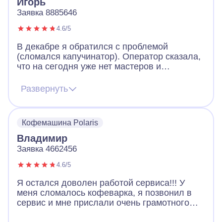
Игорь
дал по уходу за аппаратом. Спасибо ввм, за
Заявка 8885646
ваших мастеров!
4.6/5
В декабре я обратился с проблемой
(сломался капучинатор). Оператор сказала,
что на сегодня уже нет мастеров и
предложила следудующий день. Я
согласился и оставил свои контактные
Развернуть
данные. На следующий день мне позвонил
мастер. В договоренное время мастер
приехал и в течение 2 часов устранил
Кофемашина Polaris
неисправность. Большое спасибо за
оперативность!
Владимир
Заявка 4662456
4.6/5
Я остался доволен работой сервиса!!! У
меня сломалось кофеварка, я позвонил в
сервис и мне прислали очень грамотного
мастера. Провел диагностику кофеварки и