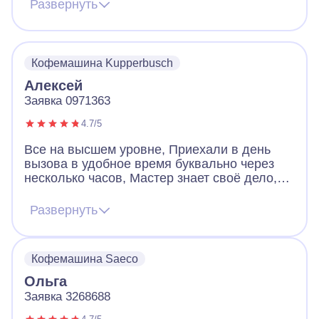
сразу обнаружил поломку . Делал долго и
Развернуть
проверял тоже долго, но работа этого
стоила, через несколько часов кофеварка
стала как новая, не где не протекала. Стала
как раньше работать исправно. Браво
Кофемашина Kupperbusch
хорошим мастерам!!! Спасибо.
Алексей
Заявка 0971363
4.7/5
Все на высшем уровне, Приехали в день
вызова в удобное время буквально через
несколько часов, Мастер знает своё дело,
Быстро и качественно исправил проблему -
сломанную кофемашину, в которой в отдел
Развернуть
отходов попадала вода. Проинформировал
и необходимости обслуживания хотя бы раз
в год и дал рекомендации по
Кофемашина Saeco
использованию, теперь как новая. Спасибо!
Ольга
Заявка 3268688