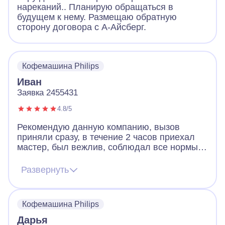
нареканий.. Планирую обращаться в
будущем к нему. Размещаю обратную
сторону договора с А-Айсберг.
Кофемашина Philips
Иван
Заявка 2455431
4.8/5
Рекомендую данную компанию, вызов
приняли сразу, в течение 2 часов приехал
мастер, был вежлив, соблюдал все нормы,
был в маске и перчатках. Сломалась
кофемашина, а точнее емкость с отходами.
Развернуть
В процессе ремонта объяснил все изъяны и
прорекомендовал хотя бы раз в год чистить
и менять расходные материалы.
Кофемашина Philips
Дарья