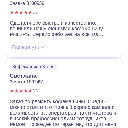
Заявка 3408939
5/5
Сделали все быстро и качественно,
починили нашу любимую кофемашину
PHILIPS. Сервис работает на все 100
баллов. Ребята приехали, определили
проблему и забрали на ремонт. Благодарим
Развернуть
«А-Айсберг» за организованную и успешную
работу. Вот уже несколько месяцев
пользуемся и радуемся. Все отлично
Кофемашина Krups
работает и без всяких нареканий !!!!! Ещё
раз хотим сказать вам огромное спасибо )
Светлана
Заявка 1692451
5/5
Заказ по ремонту кофемашины. Среди +
можно отметить отличный сервис кампании
вежливость как операторов, так и мастера и
высокий профессионализм сотрудников.
Ремонт проведен по гарантии, что для меня